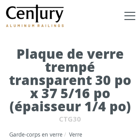
Skip
to
Tog
main
content
nav
(Company
Century
name)
Aluminum
Railings
Plaque de verre
trempé
transparent 30 po
x 37 5/16 po
(épaisseur 1/4 po)
CTG30
Garde-corps en verre
Verre